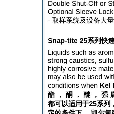
Double Shut-Off or S
Optional Sleeve Lock
- 取样系统及设备大
Snap-tite 25系
Liquids such as aroma
strong caustics, sulf
highly corrosive mate
may also be used with
conditions when
Kel 
酯 ， 酮 ， 醚 ，
都可以适用于25系列 。S
定的条件下， 凯尔氟