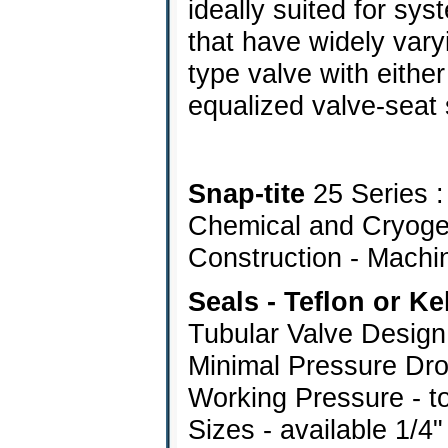
ideally suited for sys
that have widely varyi
type valve with eithe
equalized valve-seat 
Snap-tite
25 Series 
Chemical and Cryog
Construction - Machin
Seals - Teflon or Ke
Tubular Valve Design
Minimal Pressure Dr
Working Pressure - to
Sizes - available 1/4"