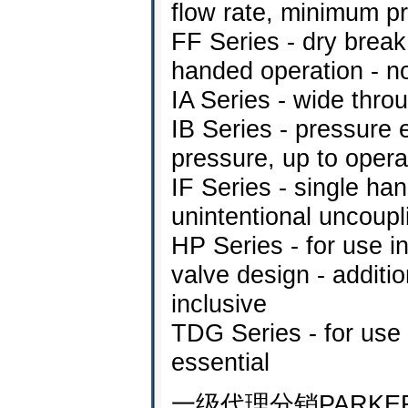
flow rate, minimum p
FF Series - dry break
handed operation - no
IA Series - wide thro
IB Series - pressure e
pressure, up to opera
IF Series - single ha
unintentional uncoupl
HP Series - for use in
valve design - additi
inclusive
TDG Series - for use 
essential
一级代理分销PARKER