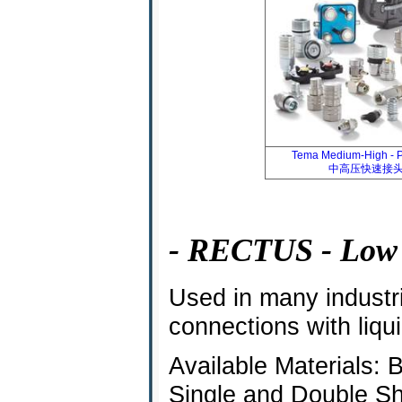
Tema Medium-High - P
中高压快速接
- RECTUS - Low 
Used in many industri
connections with liqu
Available Materials: 
Single and Double Sh